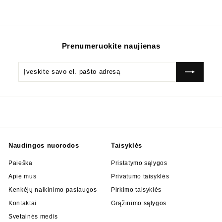
Prenumeruokite naujienas
Įveskite
Prenumeruok
savo
el.
pašto
adresą
Naudingos nuorodos
Taisyklės
Paieška
Pristatymo sąlygos
Apie mus
Privatumo taisyklės
Kenkėjų naikinimo paslaugos
Pirkimo taisyklės
Kontaktai
Grąžinimo sąlygos
Svetainės medis