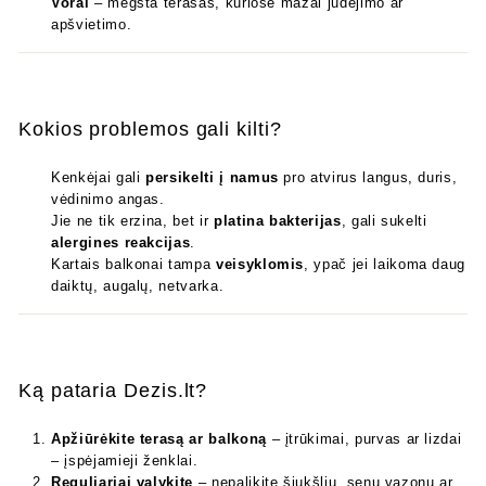
Vorai
– mėgsta terasas, kuriose mažai judėjimo ar
apšvietimo.
Kokios problemos gali kilti?
Kenkėjai gali
persikelti į namus
pro atvirus langus, duris,
vėdinimo angas.
Jie ne tik erzina, bet ir
platina bakterijas
, gali sukelti
alergines reakcijas
.
Kartais balkonai tampa
veisyklomis
, ypač jei laikoma daug
daiktų, augalų, netvarka.
Ką pataria Dezis.lt?
Apžiūrėkite terasą ar balkoną
– įtrūkimai, purvas ar lizdai
– įspėjamieji ženklai.
Reguliariai valykite
– nepalikite šiukšlių, senų vazonų ar