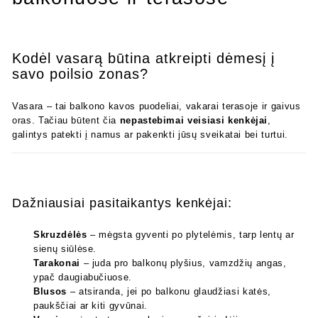
Kodėl vasarą būtina atkreipti dėmesį į
savo poilsio zonas?
Vasara – tai balkono kavos puodeliai, vakarai terasoje ir gaivus
oras. Tačiau būtent čia
nepastebimai veisiasi kenkėjai
,
galintys patekti į namus ar pakenkti jūsų sveikatai bei turtui.
Dažniausiai pasitaikantys kenkėjai:
Skruzdėlės
– mėgsta gyventi po plytelėmis, tarp lentų ar
sienų siūlėse.
Tarakonai
– juda pro balkonų plyšius, vamzdžių angas,
ypač daugiabučiuose.
Blusos
– atsiranda, jei po balkonu glaudžiasi katės,
paukščiai ar kiti gyvūnai.