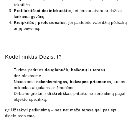
tekstilės.
Profilaktiškai dezinfekuokite
, jei terasa atvira ar dažnai
lankoma gyvūnų.
Kreipkitės į profesionalus
, jei pastebite vabzdžių pėdsakų
ar jų buveinių.
Kodėl rinktis Dezis.lt?
Turime patirties
daugiabučių balkonų ir terasų
dezinfekavime.
Naudojame
nekenksmingas, bekvapes priemones
, kurios
nekenkia augalams ar žmonėms.
Dirbame greitai ir
diskretiškai
, pritaikome sprendimą pagal
objekto specifiką.
👉
Užsakyti patikrinimą
– nes net maža terasa gali paslėpti
didelę problemą.