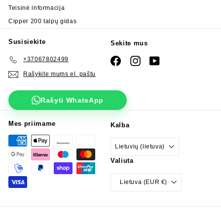
Teisinė informacija
Cipper 200 talpų gidas
Susisiekite
Sekite mus
+37067802499
Facebook
Instagram
YouTube
Rašykite mums el. paštu
Rašyti WhatsApp
Mes priimame
Kalba
Lietuvių (lietuva)
Valiuta
Lietuva (EUR €)