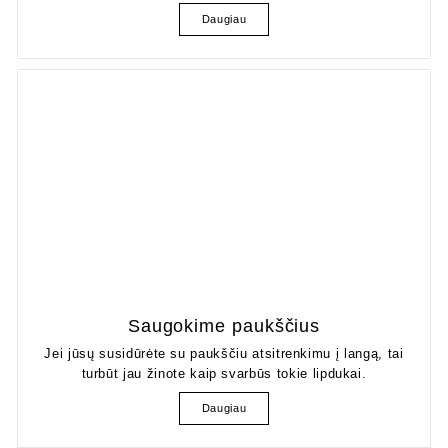
Daugiau
Saugokime paukščius
Jei jūsų susidūrėte su paukščiu atsitrenkimu į langą, tai
turbūt jau žinote kaip svarbūs tokie lipdukai.
Daugiau