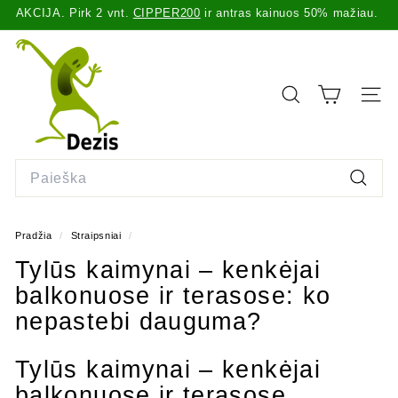
NUOLAIDOS KODAS 2cipper50
Praleisti
Pirkdami už 1000€+ gausite iki 30% nuolaidą spygliams!
turinį
Pristabdyti
D
skaidrių
demonstravimą
e
z
PAIEŠKA
SVET
i
s.
l
Search
t
Paiešk
Pradžia
/
Straipsniai
/
Tylūs kaimynai – kenkėjai
balkonuose ir terasose: ko
nepastebi dauguma?
Tylūs kaimynai – kenkėjai
balkonuose ir terasose