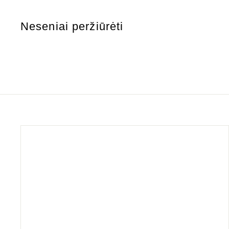
6
5
Neseniai peržiūrėti
,
5
0