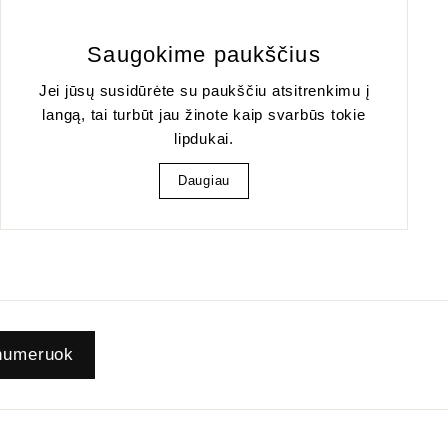
Saugokime paukščius
Jei jūsų susidūrėte su paukščiu atsitrenkimu į
langą, tai turbūt jau žinote kaip svarbūs tokie
lipdukai.
Daugiau
numeruok