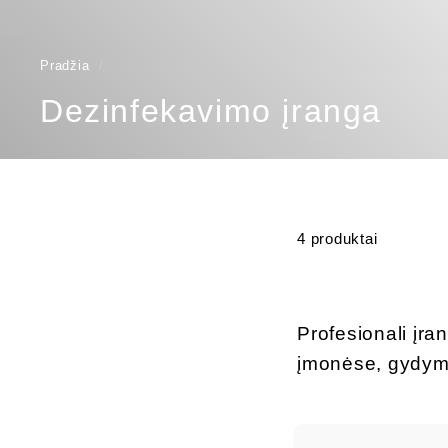
Pradžia
/
Dezinfekavimo įranga
4 produktai
Profesionali įra
įmonėse, gydymo