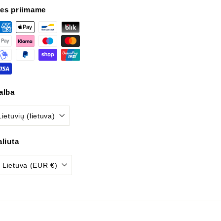
es priimame
alba
Lietuvių (lietuva)
aliuta
Lietuva (EUR €)