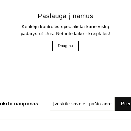
Paslauga į namus
Kenkėjų kontrolės specialistai kurie viską
padarys už Jus. Neturite laiko - kreipkitės!
Daugiau
Įveskite
Prenumeruok
Pre
kite naujienas
savo
el.
pašto
adresą