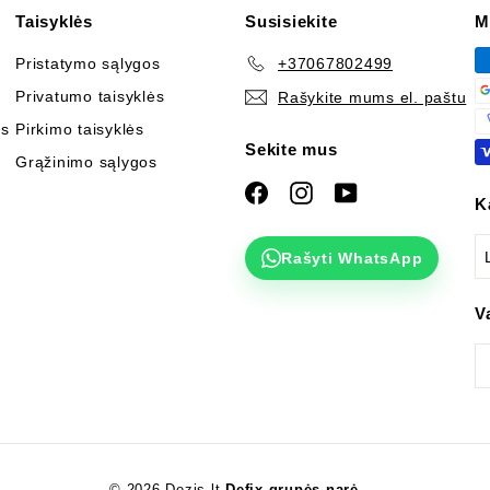
Taisyklės
Susisiekite
M
Pristatymo sąlygos
+37067802499
Privatumo taisyklės
Rašykite mums el. paštu
os
Pirkimo taisyklės
Sekite mus
Grąžinimo sąlygos
Facebook
Instagram
YouTube
K
Rašyti WhatsApp
V
© 2026 Dezis.lt
Defix grupės narė