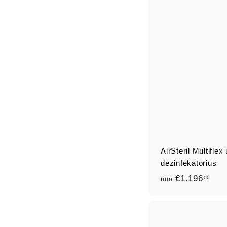
AirSteril Multiflex
dezinfekatorius
n
€1.196
00
nuo
u
o
€