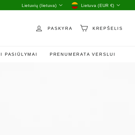
Kalba
Valiuta
Lietuvių (lietuva)
Lietuva (EUR €)
PASKYRA
KREPŠELIS
I PASIŪLYMAI
PRENUMERATA VERSLUI