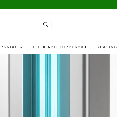
 dieną,
daugiau info čia
.
Paieška
IPSNIAI
D.U.K APIE CIPPER200
YPATING