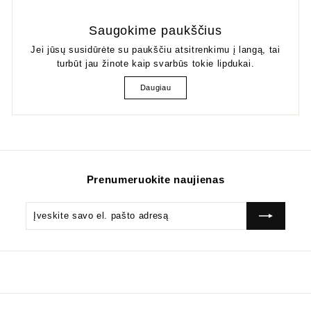
Saugokime paukščius
Jei jūsų susidūrėte su paukščiu atsitrenkimu į langą, tai
turbūt jau žinote kaip svarbūs tokie lipdukai.
Daugiau
Prenumeruokite naujienas
Įveskite
Prenumeruok
savo
el.
pašto
adresą