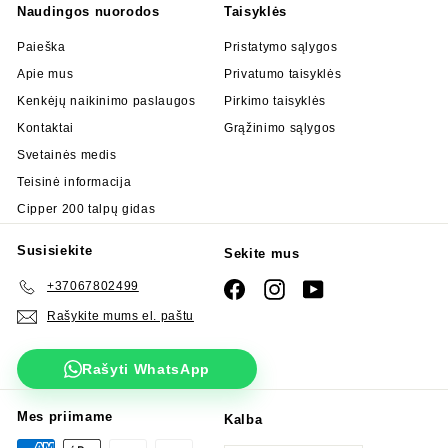
Naudingos nuorodos
Taisyklės
Paieška
Pristatymo sąlygos
Apie mus
Privatumo taisyklės
Kenkėjų naikinimo paslaugos
Pirkimo taisyklės
Kontaktai
Grąžinimo sąlygos
Svetainės medis
Teisinė informacija
Cipper 200 talpų gidas
Susisiekite
Sekite mus
+37067802499
Facebook
Instagram
YouTube
Rašykite mums el. paštu
Rašyti WhatsApp
Mes priimame
Kalba