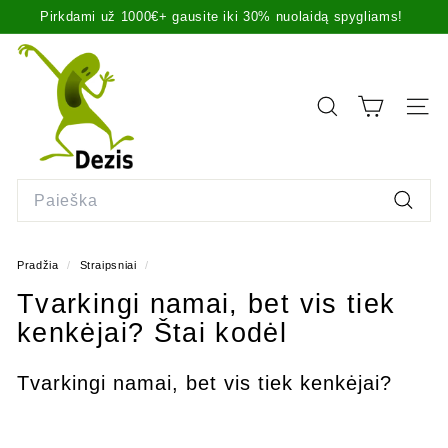
Pirkdami už 1000€+ gausite iki 30% nuolaidą spygliams!
Praleisti
Prekes siunčiame tą pačią dieną iki 14 val. arba sekančią
turinį
Pristabdyti
dieną,
daugiau info čia
.
D
skaidrių
demonstravimą
e
z
PAIEŠKA
SVET
i
s.
l
Search
t
Paiešk
Pradžia
/
Straipsniai
/
Tvarkingi namai, bet vis tiek
kenkėjai? Štai kodėl
Tvarkingi namai, bet vis tiek kenkėjai?