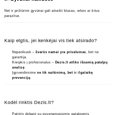
Net ir prižiūrimi gyvūnai gali atnešti blusas, erkes ar kitus
parazitus.
Kaip elgtis, jei kenkėjai vis tiek atsirado?
Nepanikuok –
švarūs namai yra privalumas
, bet ne
garantija.
Kreipkis į profesionalus –
Dezis.lt atliks išsamią patalpų
analizę
.
Įgyvendinsime
ne tik naikinimą, bet ir ilgalaikę
prevenciją
.
Kodėl rinktis Dezis.lt?
Patirtis dirbant su gyvenamosiomis patalpomis.