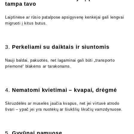
tampa tavo
Laiptinėse ar rūsio patalpose apsigyvenę kenkėjai gali lengvai
migruoti į kitus butus.
3.
Perkeliami su daiktais ir siuntomis
Nauji baldai, pakuotės, net lagaminai gali būti „transporto
priemonė“ blakėms ar tarakonams.
4.
Nematomi kvietimai – kvapai, drėgmė
Skruzdėlės ar muselės jaučia kvapus, net jei virtuvė atrodo
švari – ypač jei yra nuotėkų ar šiukšlių likučių vamzdynuose.
5.
Gyvūnai namuose