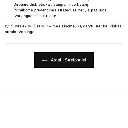
Dirbame diskretiškai, saugiai ir be kvapų.
Pritaikome prevencines strategijas net „iš pažiūros
tvarkinguose“ būstuose.
👉
Susisiek su Dezis.lt
– mes žinome, ką daryti, net kai viskas
atrodo tvarkinga.
Atgal į Straipsniai