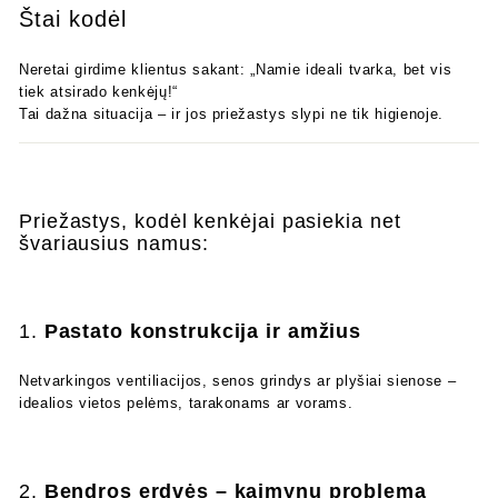
Štai kodėl
Neretai girdime klientus sakant: „Namie ideali tvarka, bet vis
tiek atsirado kenkėjų!“
Tai dažna situacija – ir jos priežastys slypi ne tik higienoje.
Priežastys, kodėl kenkėjai pasiekia net
švariausius namus:
1.
Pastato konstrukcija ir amžius
Netvarkingos ventiliacijos, senos grindys ar plyšiai sienose –
idealios vietos pelėms, tarakonams ar vorams.
2.
Bendros erdvės – kaimynų problema