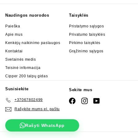
Naudingos nuorodos
Taisyklės
Paieška
Pristatymo sąlygos
Apie mus
Privatumo taisyklės
Kenkėjų naikinimo paslaugos
Pirkimo taisyklės
Kontaktai
Grąžinimo sąlygos
Svetainės medis
Teisinė informacija
Cipper 200 talpų gidas
Susisiekite
Sekite mus
+37067802499
Facebook
Instagram
YouTube
Rašykite mums el. paštu
Rašyti WhatsApp