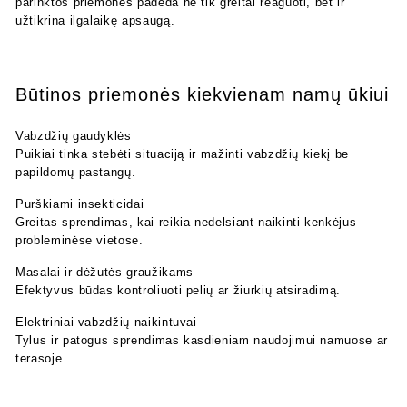
parinktos priemonės padeda ne tik greitai reaguoti, bet ir
užtikrina ilgalaikę apsaugą.
Būtinos priemonės kiekvienam namų ūkiui
Vabzdžių gaudyklės
Puikiai tinka stebėti situaciją ir mažinti vabzdžių kiekį be
papildomų pastangų.
Purškiami insekticidai
Greitas sprendimas, kai reikia nedelsiant naikinti kenkėjus
probleminėse vietose.
Masalai ir dėžutės graužikams
Efektyvus būdas kontroliuoti pelių ar žiurkių atsiradimą.
Elektriniai vabzdžių naikintuvai
Tylus ir patogus sprendimas kasdieniam naudojimui namuose ar
terasoje.