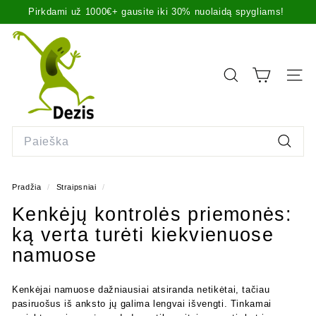
Praleisti
Pirkdami už 1000€+ gausite iki 30% nuolaidą spygliams!
turinį
Pristabdyti
D
skaidrių
demonstravimą
e
z
PAIEŠKA
SVET
i
s.
l
Search
t
Paiešk
Pradžia
/
Straipsniai
/
Kenkėjų kontrolės priemonės:
ką verta turėti kiekvienuose
namuose
Kenkėjai namuose dažniausiai atsiranda netikėtai, tačiau
pasiruošus iš anksto jų galima lengvai išvengti. Tinkamai