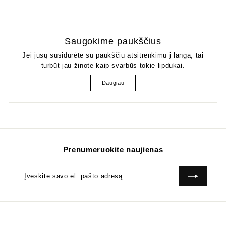
Saugokime paukščius
Jei jūsų susidūrėte su paukščiu atsitrenkimu į langą, tai
turbūt jau žinote kaip svarbūs tokie lipdukai.
Daugiau
Prenumeruokite naujienas
Įveskite
Prenumeruok
savo
el.
pašto
adresą