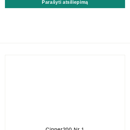
Parašyti atsiliepimą
Cipper200 Nr.1