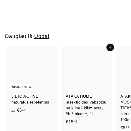
(aerozolis)
€
€4
49
4
,
4
Daugiau iš
Uodai
9
Į krepšelį
IŠPARDUOTA
3 BIO ACTIVE
ATAKA HOME
ATAK
natūralus repelentas
insekticidas vabzdžių
MOS
naikiimui kilimuose,
TICKS
n
€5
49
nuo
čiužiniuose, 1l
nuo u
u
100m
€
€15
46
o
€6
99
1
€