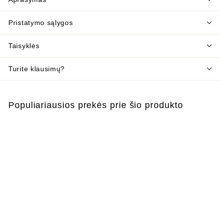
Pristatymo sąlygos
Taisyklės
Turite klausimų?
Populiariausios prekės prie šio produkto
Į krepšelį
MAGA repelentas nuo
uodų ir erkių – 100 ml