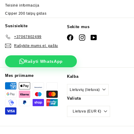
Teisinė informacija
Cipper 200 talpų gidas
Susisiekite
Sekite mus
+37067802499
Facebook
Instagram
YouTube
Rašykite mums el. paštu
Rašyti WhatsApp
Mes priimame
Kalba
Lietuvių (lietuva)
Valiuta
Lietuva (EUR €)