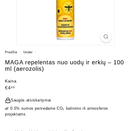
Pradžia
/
Uodai
/
MAGA repelentas nuo uodų ir erkių – 100
ml (aerozolis)
Kaina
Įprasta
€4,49
€4
49
kaina
Saugūs atsiskaitymai
🌿 0,5% sumos pervedame CO₂ šalinimo iš atmosferos
projektams.