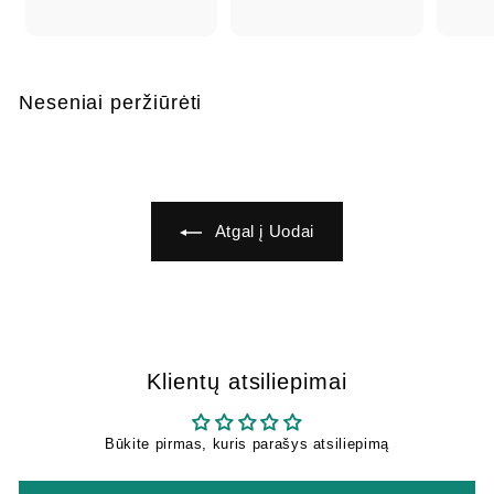
5
5
,
,
,
4
4
6
Neseniai peržiūrėti
9
Atgal į Uodai
Klientų atsiliepimai
Būkite pirmas, kuris parašys atsiliepimą