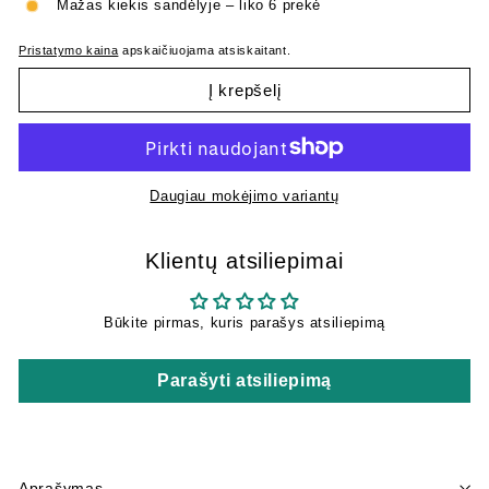
Mažas kiekis sandėlyje – liko 6 prekė
Pristatymo kaina
apskaičiuojama atsiskaitant.
Į krepšelį
Daugiau mokėjimo variantų
Klientų atsiliepimai
Būkite pirmas, kuris parašys atsiliepimą
Parašyti atsiliepimą
Aprašymas