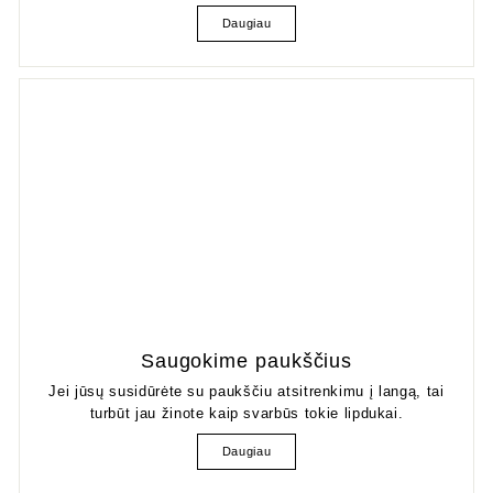
Daugiau
Saugokime paukščius
Jei jūsų susidūrėte su paukščiu atsitrenkimu į langą, tai
turbūt jau žinote kaip svarbūs tokie lipdukai.
Daugiau