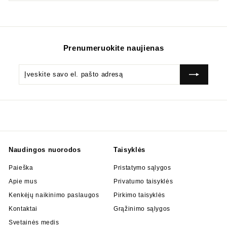
Prenumeruokite naujienas
Įveskite
Prenumeruok
savo
el.
pašto
adresą
Naudingos nuorodos
Taisyklės
Paieška
Pristatymo sąlygos
Apie mus
Privatumo taisyklės
Kenkėjų naikinimo paslaugos
Pirkimo taisyklės
Kontaktai
Grąžinimo sąlygos
Svetainės medis