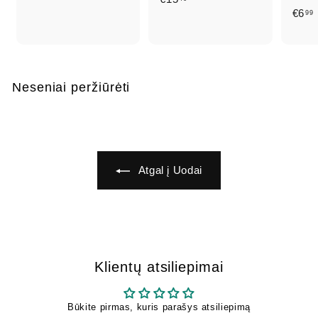
o
€6
99
1
€
5
5
,
,
,
4
4
6
Neseniai peržiūrėti
9
Atgal į Uodai
Klientų atsiliepimai
Būkite pirmas, kuris parašys atsiliepimą