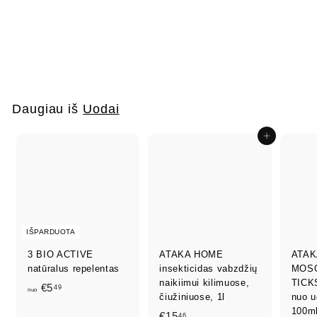
NeUodams purškiklis
su eterinias aliejais
100ml
€
€8
50
8
,
5
Daugiau iš
Uodai
0
Į krepšelį
IŠPARDUOTA
3 BIO ACTIVE
ATAKA HOME
ATAK
natūralus repelentas
insekticidas vabzdžių
MOS
naikiimui kilimuose,
TICKS
n
€5
49
nuo
čiužiniuose, 1l
nuo u
u
100m
€
€15
46