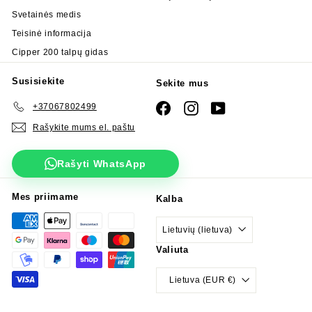
Svetainės medis
Teisinė informacija
Cipper 200 talpų gidas
Susisiekite
Sekite mus
+37067802499
Facebook
Instagram
YouTube
Rašykite mums el. paštu
Rašyti WhatsApp
Mes priimame
Kalba
Lietuvių (lietuva)
Valiuta
Lietuva (EUR €)