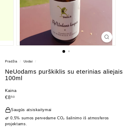
Pradžia
/
Uodai
/
NeUodams purškiklis su eterinias aliejais
100ml
Kaina
Įprasta
€8,50
€8
50
kaina
Saugūs atsiskaitymai
🌿 0,5% sumos pervedame CO₂ šalinimo iš atmosferos
projektams.