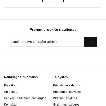
Prenumeruokite naujienas
Įveskite
Prenumeruok
savo
el.
pašto
adresą
Naudingos nuorodos
Taisyklės
Paieška
Pristatymo sąlygos
Apie mus
Privatumo taisyklės
Kenkėjų naikinimo paslaugos
Pirkimo taisyklės
Kontaktai
Grąžinimo sąlygos