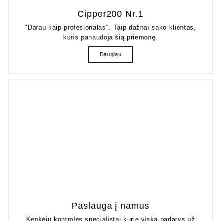
Cipper200 Nr.1
"Darau kaip profesionalas". Taip dažnai sako klientas,
kuris panaudoja šią priemonę.
Daugiau
Paslauga į namus
Kenkėjų kontrolės specialistai kurie viską padarys už