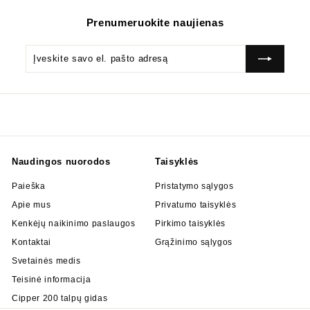
Prenumeruokite naujienas
Įveskite
Prenumeruok
savo
el.
pašto
adresą
Naudingos nuorodos
Taisyklės
Paieška
Pristatymo sąlygos
Apie mus
Privatumo taisyklės
Kenkėjų naikinimo paslaugos
Pirkimo taisyklės
Kontaktai
Grąžinimo sąlygos
Svetainės medis
Teisinė informacija
Cipper 200 talpų gidas