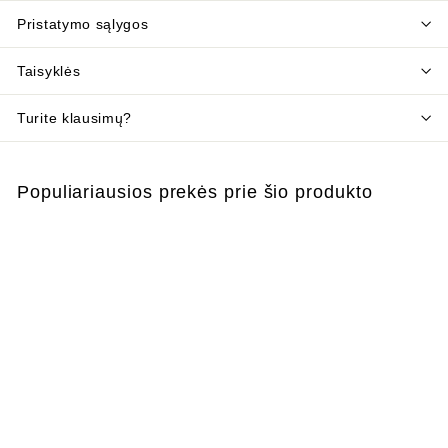
Pristatymo sąlygos
Taisyklės
Turite klausimų?
Populiariausios prekės prie šio produkto
Į krepšelį
Lipnus musgaudis, 2
vnt
€
€2
55