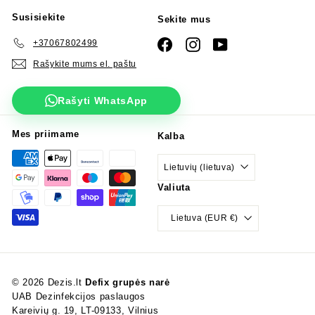
Susisiekite
Sekite mus
+37067802499
Facebook
Instagram
YouTube
Rašykite mums el. paštu
Rašyti WhatsApp
Mes priimame
Kalba
Lietuvių (lietuva)
Valiuta
Lietuva (EUR €)
© 2026 Dezis.lt
Defix grupės narė
UAB Dezinfekcijos paslaugos
Kareivių g. 19, LT-09133, Vilnius