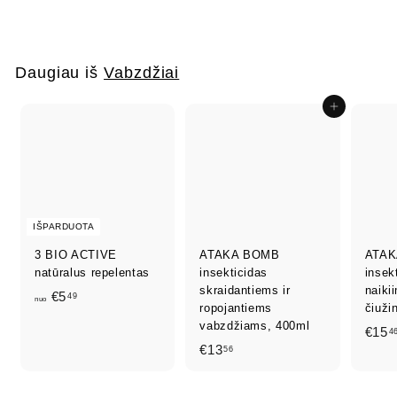
2
,
5
Daugiau iš
Vabzdžiai
5
Į krepšelį
IŠPARDUOTA
3 BIO ACTIVE
ATAKA BOMB
ATAK
natūralus repelentas
insekticidas
insek
skraidantiems ir
naiki
n
€5
49
nuo
ropojantiems
čiuži
u
vabzdžiams, 400ml
€15
4
o
€
€13
56
€
1
5
3