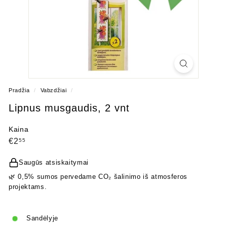
Pradžia
/
Vabzdžiai
/
Lipnus musgaudis, 2 vnt
Kaina
Įprasta
€2,55
€2
55
kaina
Saugūs atsiskaitymai
🌿 0,5% sumos pervedame CO₂ šalinimo iš atmosferos
projektams.
Sandėlyje