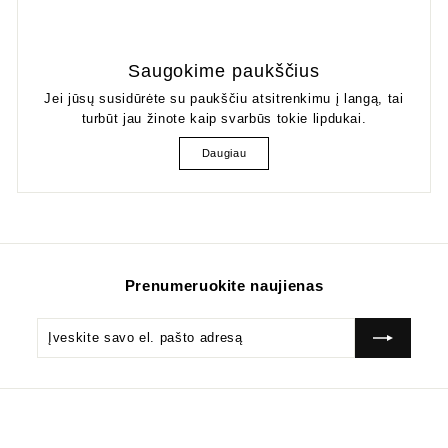
Saugokime paukščius
Jei jūsų susidūrėte su paukščiu atsitrenkimu į langą, tai
turbūt jau žinote kaip svarbūs tokie lipdukai.
Daugiau
Prenumeruokite naujienas
Įveskite
Prenumeruok
savo
el.
pašto
adresą