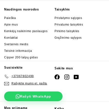
Naudingos nuorodos
Taisyklės
Paieška
Pristatymo sąlygos
Apie mus
Privatumo taisyklės
Kenkėjų naikinimo paslaugos
Pirkimo taisyklės
Kontaktai
Grąžinimo sąlygos
Svetainės medis
Teisinė informacija
Cipper 200 talpų gidas
Susisiekite
Sekite mus
+37067802499
Facebook
Instagram
YouTube
Rašykite mums el. paštu
Rašyti WhatsApp
Mes priimame
Kalba