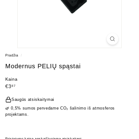
Pradžia
/
Modernus PELIŲ spąstai
Kaina
Įprasta
€3,87
€3
87
kaina
Saugūs atsiskaitymai
🌿 0,5% sumos pervedame CO₂ šalinimo iš atmosferos
projektams.
Pristatymo kaina
apskaičiuojama atsiskaitant.