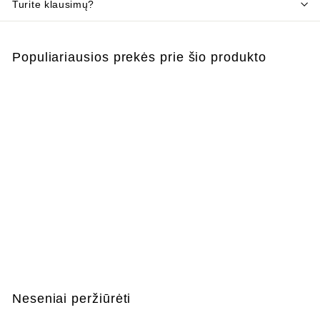
Turite klausimų?
Populiariausios prekės prie šio produkto
IŠPARDUOTA
Modernus PELIŲ
spąstai
€
€3
87
3
,
8
Neseniai peržiūrėti
7