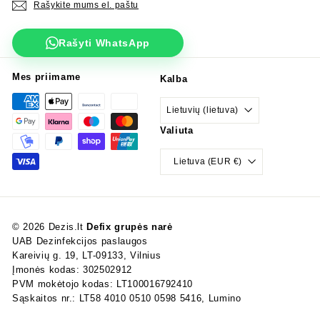
Rašykite mums el. paštu
Rašyti WhatsApp
Mes priimame
Kalba
Lietuvių (lietuva)
Valiuta
Lietuva (EUR €)
© 2026 Dezis.lt
Defix grupės narė
UAB Dezinfekcijos paslaugos
Kareivių g. 19, LT-09133, Vilnius
Įmonės kodas: 302502912
PVM mokėtojo kodas: LT100016792410
Sąskaitos nr.: LT58 4010 0510 0598 5416, Lumino