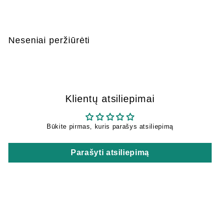
1
0
,
Neseniai peržiūrėti
9
9
Klientų atsiliepimai
Būkite pirmas, kuris parašys atsiliepimą
Parašyti atsiliepimą