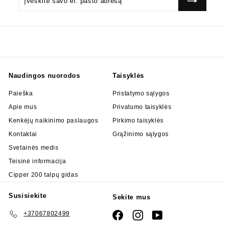
savo
el.
pašto
adresą
Naudingos nuorodos
Taisyklės
Paieška
Pristatymo sąlygos
Apie mus
Privatumo taisyklės
Kenkėjų naikinimo paslaugos
Pirkimo taisyklės
Kontaktai
Grąžinimo sąlygos
Svetainės medis
Teisinė informacija
Cipper 200 talpų gidas
Susisiekite
Sekite mus
+37067802499
Facebook
Instagram
YouTube