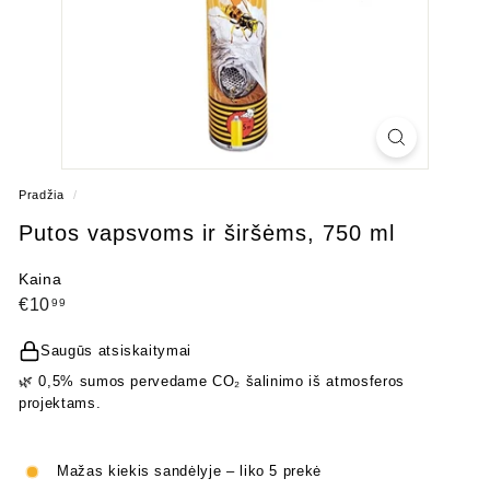
Pradžia
/
Putos vapsvoms ir širšėms, 750 ml
Kaina
Įprasta
€10,99
€10
99
kaina
Saugūs atsiskaitymai
🌿 0,5% sumos pervedame CO₂ šalinimo iš atmosferos
projektams.
Mažas kiekis sandėlyje – liko 5 prekė