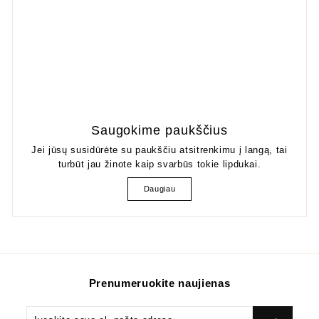
Saugokime paukščius
Jei jūsų susidūrėte su paukščiu atsitrenkimu į langą, tai
turbūt jau žinote kaip svarbūs tokie lipdukai.
Daugiau
Prenumeruokite naujienas
Įveskite
Prenumeruok