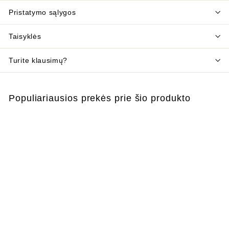
Pristatymo sąlygos
Taisyklės
Turite klausimų?
Populiariausios prekės prie šio produkto
Į krepšelį
Putos vapsvoms ir
širšėms, 750 ml
€
€10
99