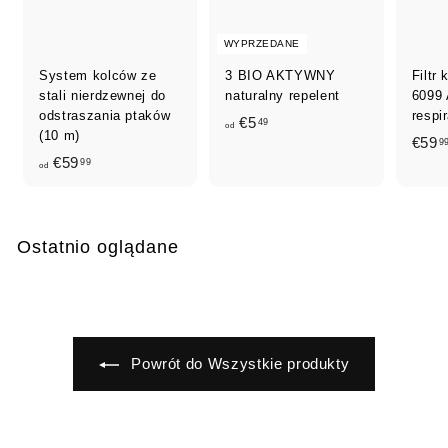
WYPRZEDANE
System kolców ze
3 BIO AKTYWNY
Filtr
stali nierdzewnej do
naturalny repelent
6099
odstraszania ptaków
respi
o
€5
49
od
(10 m)
€59
9
d
o
€59
99
od
€
d
5
€
,
5
4
Ostatnio oglądane
9
9
,
9
9
Powrót do Wszystkie produkty