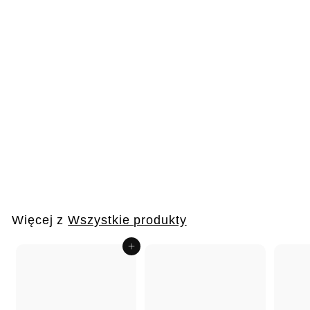
AirSteril Air Silent
cichy środek
dezynfekujący
powietrze
o
€665
50
od
d
€
6
Więcej z
Wszystkie produkty
6
5
Dodaj do koszyka
,
5
0