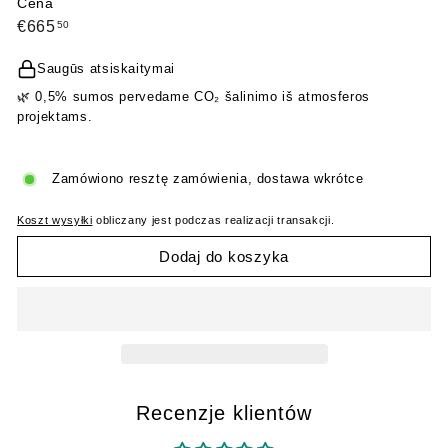
Cena
Cena
€665,50
€665
50
regularna
Saugūs atsiskaitymai
🌿 0,5% sumos pervedame CO₂ šalinimo iš atmosferos
projektams.
Zamówiono resztę zamówienia, dostawa wkrótce
Koszt wysyłki
obliczany jest podczas realizacji transakcji.
Dodaj do koszyka
Recenzje klientów