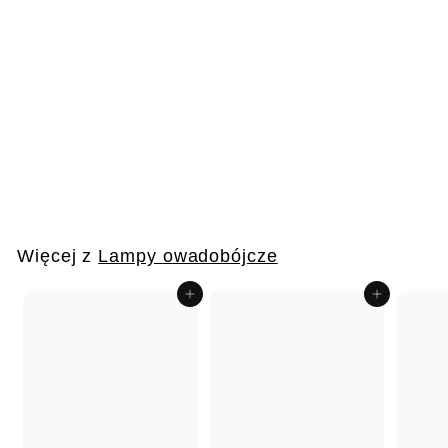
OFERTA 004
€
€170
99
1
7
0
Więcej z
Lampy owadobójcze
,
9
Dodaj do koszyka
Dodaj do koszyka
9