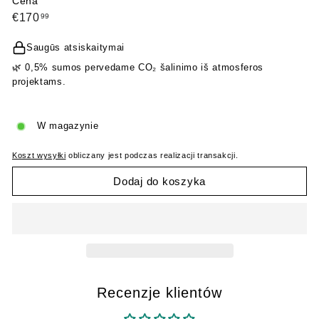
Cena
Cena
€170,99
€170
99
regularna
Saugūs atsiskaitymai
🌿 0,5% sumos pervedame CO₂ šalinimo iš atmosferos
projektams.
W magazynie
Koszt wysyłki
obliczany jest podczas realizacji transakcji.
Dodaj do koszyka
Recenzje klientów