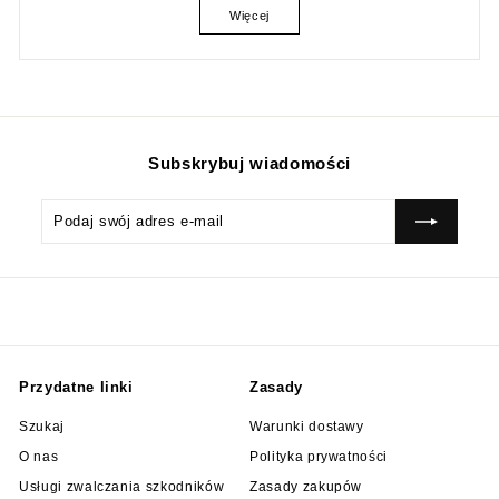
Więcej
Subskrybuj wiadomości
Podaj
Subskrybować
swój
adres
e-
mail
Przydatne linki
Zasady
Szukaj
Warunki dostawy
O nas
Polityka prywatności
Usługi zwalczania szkodników
Zasady zakupów