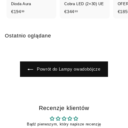
Dioda Aura
Cobra LED (2×30) UE
OFER
€
€
€194
€344
€185
99
99
1
3
9
4
4
4
Ostatnio oglądane
,
,
9
9
9
9
Powrót do Lampy owadobójcze
Recenzje klientów
Bądź pierwszym, który napisze recenzję