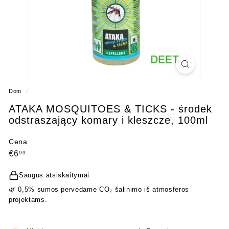
Dom
/
ATAKA MOSQUITOES & TICKS - środek
odstraszający komary i kleszcze, 100ml
Cena
Cena
€6,99
€6
99
regularna
Saugūs atsiskaitymai
🌿 0,5% sumos pervedame CO₂ šalinimo iš atmosferos
projektams.