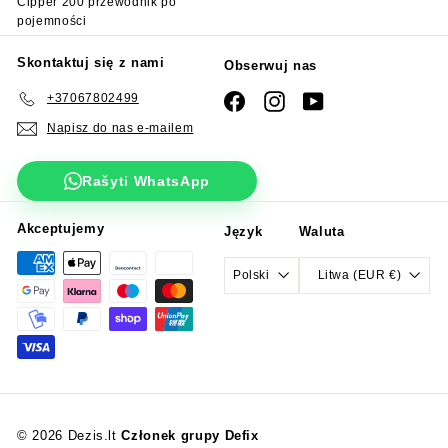
Cipper 200 przewodnik po
pojemności
Skontaktuj się z nami
Obserwuj nas
+37067802499
Facebook
Instagram
YouTube
Napisz do nas e-mailem
Rašyti WhatsApp
Akceptujemy
Język
Waluta
Polski
Litwa (EUR €)
© 2026 Dezis.lt
Członek grupy Defix