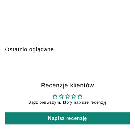
TICKS - środek
odstraszający komary
i kleszcze, 100ml
€
€6
99
6
,
9
Ostatnio oglądane
9
Recenzje klientów
Bądź pierwszym, który napisze recenzję
Napisz recenzję