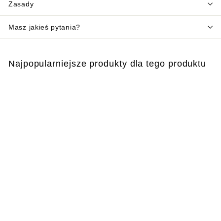
Zasady
Masz jakieś pytania?
Najpopularniejsze produkty dla tego produktu
Dodaj do koszyka
Ferramol® Limacide –
przeciwko ślimakom i
ślimakom
€
€12
99
1