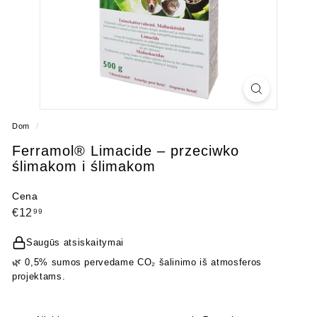
Dom
/
Ferramol® Limacide – przeciwko
ślimakom i ślimakom
Cena
Cena
€12,99
€12
99
regularna
Saugūs atsiskaitymai
🌿 0,5% sumos pervedame CO₂ šalinimo iš atmosferos
projektams.