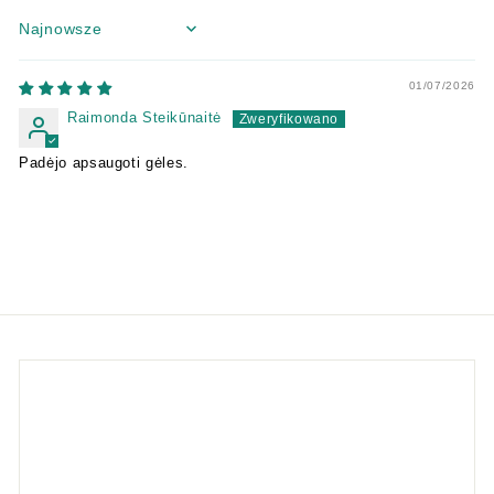
Sort by
01/07/2026
Raimonda Steikūnaitė
Padėjo apsaugoti gėles.