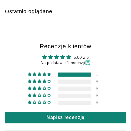
2
,
Ostatnio oglądane
9
9
Recenzje klientów
5.00 z 5
Na podstawie 1 recenzji
1
0
0
0
0
Napisz recenzję