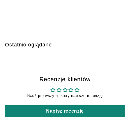
Żywe pułapki na
gryzonie z okienkiem,
30 szt.
€
€299
99
2
9
9
Ostatnio oglądane
,
9
9
Recenzje klientów
Bądź pierwszym, który napisze recenzję
Napisz recenzję