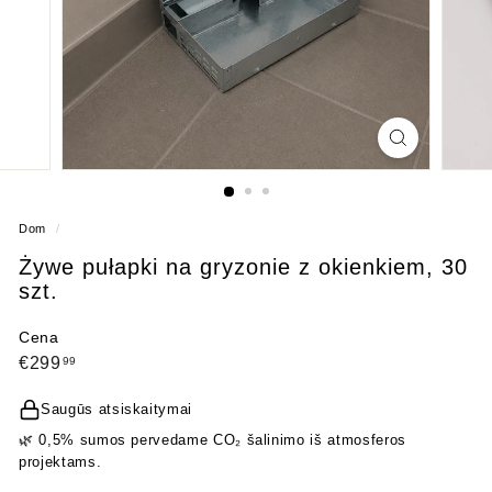
Dom
/
Żywe pułapki na gryzonie z okienkiem, 30
szt.
Cena
Cena
€299,99
€299
99
regularna
Saugūs atsiskaitymai
🌿 0,5% sumos pervedame CO₂ šalinimo iš atmosferos
projektams.