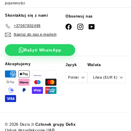
pojemności
Skontaktuj się z nami
Obserwuj nas
+37067802499
Facebook
Instagram
YouTube
Napisz do nas e-mailem
Rašyti WhatsApp
Akceptujemy
Język
Waluta
Polski
Litwa (EUR €)
© 2026 Dezis.lt
Członek grupy Defix
Usługi dezynfekcyjne UAB