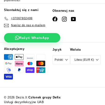
pojemności
Skontaktuj się z nami
Obserwuj nas
+37067802499
Facebook
Instagram
YouTube
Napisz do nas e-mailem
Rašyti WhatsApp
Akceptujemy
Język
Waluta
Polski
Litwa (EUR €)
© 2026 Dezis.lt
Członek grupy Defix
Usługi dezynfekcyjne UAB