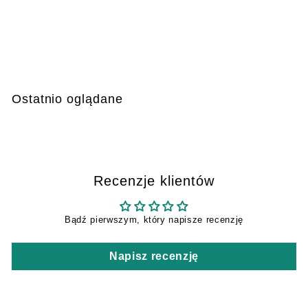
i kleszcze – 100 ml
(aerozol)
€
€4
49
4
,
4
Ostatnio oglądane
9
Recenzje klientów
Bądź pierwszym, który napisze recenzję
Napisz recenzję