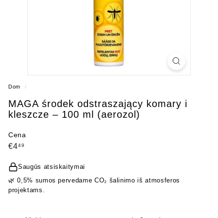
Dom
/
MAGA środek odstraszający komary i
kleszcze – 100 ml (aerozol)
Cena
Cena
€4,49
€4
49
regularna
Saugūs atsiskaitymai
🌿 0,5% sumos pervedame CO₂ šalinimo iš atmosferos
projektams.