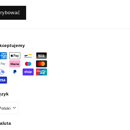
rybować
kceptujemy
ęzyk
Polski
aluta