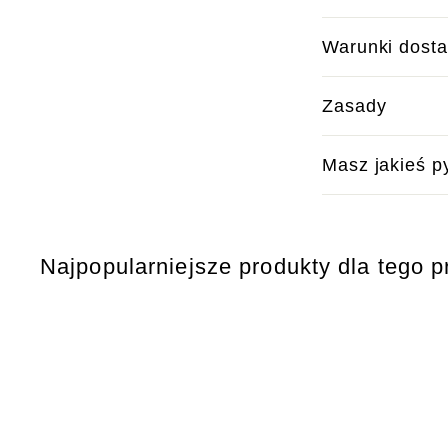
Warunki dost
Zasady
Masz jakieś p
Najpopularniejsze produkty dla tego p
S
z
y
D
b
o
k
d
i
a