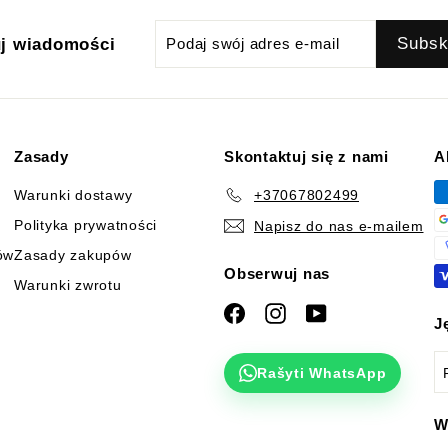
Podaj
Subskrybować
Subsk
j wiadomości
swój
adres
e-
mail
Zasady
Skontaktuj się z nami
A
Warunki dostawy
+37067802499
Polityka prywatności
Napisz do nas e-mailem
ów
Zasady zakupów
Obserwuj nas
Warunki zwrotu
Facebook
Instagram
YouTube
J
Rašyti WhatsApp
W