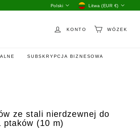
Język
Waluta
Polski
Litwa (EUR €)
KONTO
WÓZEK
JALNE
SUBSKRYPCJA BIZNESOWA
ów ze stali nierdzewnej do
a ptaków (10 m)