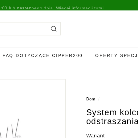
:00 lub następnego dnia.
Więcej informacji tutaj
.
Szukaj
FAQ DOTYCZĄCE CIPPER200
OFERTY SPEC
Dom
/
System kolc
odstraszani
Wariant