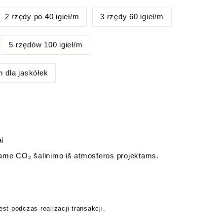
2 rzędy po 40 igieł/m
3 rzędy 60 igieł/m
5 rzędów 100 igieł/m
m dla jaskółek
i
me CO₂ šalinimo iš atmosferos projektams.
est podczas realizacji transakcji.