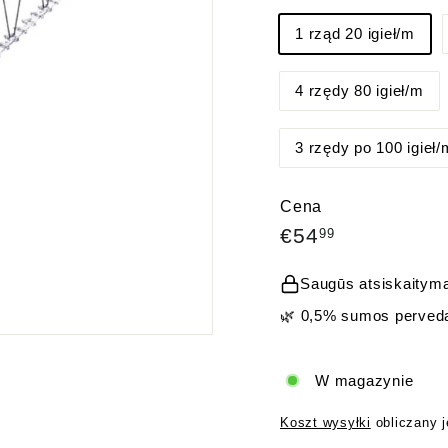
1 rząd 20 igieł/m
4 rzędy 80 igieł/m
3 rzędy po 100 igieł/
Cena
Cena
€54,99
€54
99
regularna
Saugūs atsiskaityma
🌿 0,5% sumos perveda
W magazynie
Koszt wysyłki
obliczany j